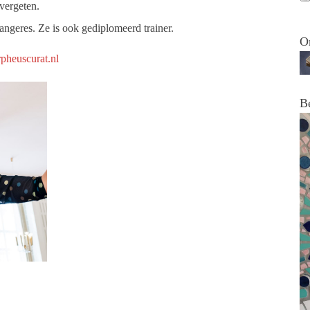
 vergeten.
zangeres. Ze is ook gediplomeerd trainer.
O
rpheuscurat.nl
B