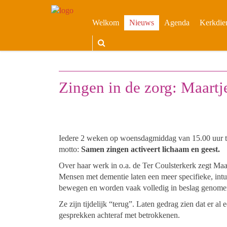
Welkom
Nieuws
Agenda
Kerkdie
Zingen in de zorg: Maartj
Iedere 2 weken op woensdagmiddag van 15.00 uur tot
motto:
Samen zingen activeert lichaam en geest.
Over haar werk in o.a. de Ter Coulsterkerk zegt Maa
Mensen met dementie laten een meer specifieke, intuï
bewegen en worden vaak volledig in beslag genome
Ze zijn tijdelijk “terug”. Laten gedrag zien dat er 
gesprekken achteraf met betrokkenen.