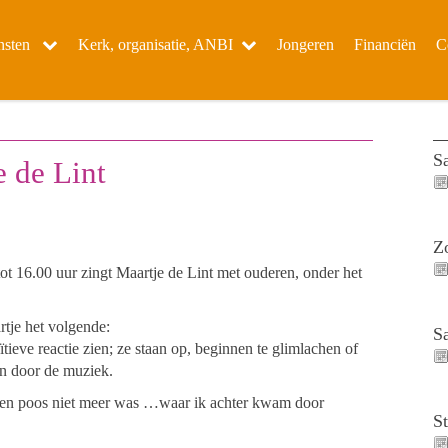
nsten
Kerk, organisatie, ANBI
Jongeren
Financiën
C
S
e de Lint
Z
 16.00 uur zingt Maartje de Lint met ouderen, onder het
rtje het volgende:
S
tieve reactie zien; ze staan op, beginnen te glimlachen of
n door de muziek.
al een poos niet meer was …waar ik achter kwam door
S