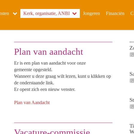
nsten
Kerk, organisatie, ANBI
Jongeren
Financiën
C
Z
Plan van aandacht
Er is een plan van aandacht voor onze
gemeente opgesteld.
S
Wanneer u deze graag wilt lezen, kunt u klikken op
de onderstaande link.
Er opent zich een nieuw venster.
S
Plan van Aandacht
T
Vacature-commissie
W