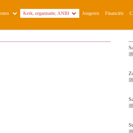
nsten
Kerk, organisatie, ANBI
Jongeren
Financiën
C
S
Z
S
S