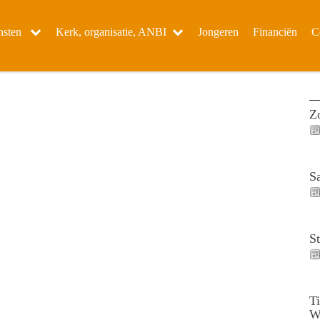
nsten
Kerk, organisatie, ANBI
Jongeren
Financiën
C
Z
S
S
T
W