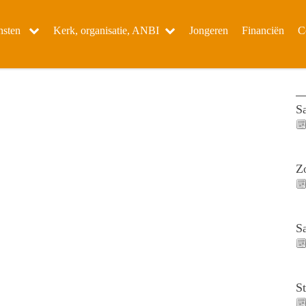
nsten
Kerk, organisatie, ANBI
Jongeren
Financiën
C
S
Z
S
S