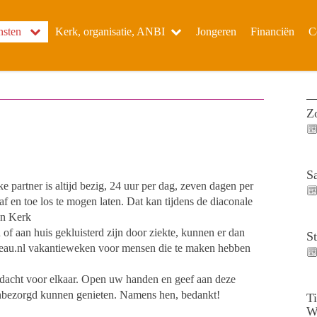
nsten
Kerk, organisatie, ANBI
Jongeren
Financiën
C
Z
S
ke partner is altijd bezig, 24 uur per dag, zeven dagen per
 en toe los te mogen laten. Dat kan tijdens de diaconale
an Kerk
of aan huis gekluisterd zijn door ziekte, kunnen er dan
S
bureau.nl vakantieweken voor mensen die te maken hebben
ndacht voor elkaar. Open uw handen en geef aan deze
onbezorgd kunnen genieten. Namens hen, bedankt!
T
W